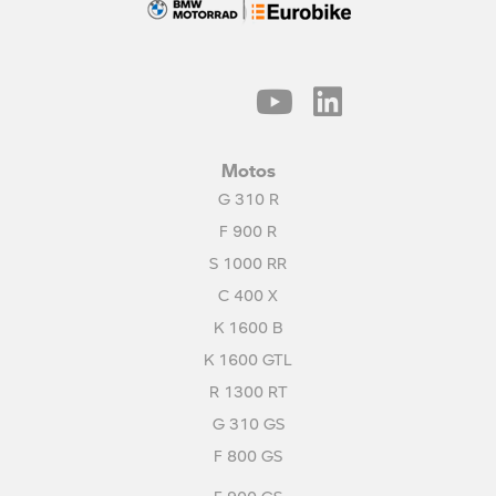
R 12 G/S
R 18
R 12
C 400 X
CONHEÇA A BMW
MOTORRAD
Conheça os serviços BMW e se
surpreenda.