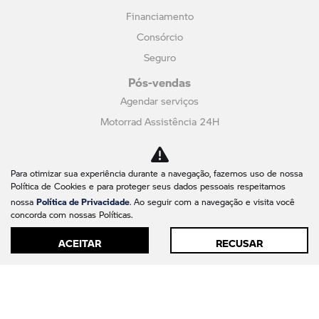
Financiamento
Consórcio
Seguro
Pós-vendas
Agendar serviços
Motorrad Assistência 24H
Peças e Acessórios
Recall
Para otimizar sua experiência durante a navegação, fazemos uso de nossa
Loja on-line
Política de Cookies e para proteger seus dados pessoais respeitamos
Política de Privacidade
Fale conosco
nossa
. Ao seguir com a navegação e visita você
concorda com nossas Políticas.
Quem somos
ACEITAR
RECUSAR
Contato
Trabalhe conosco
Política de privacidade