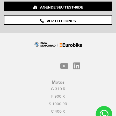
AGENDE SEU TEST-RIDE
VER TELEFONES
Motos
G 310 R
F 900 R
S 1000 RR
C 400 X