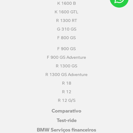
K 1600 B
K 1600 GTL
R 1300 RT
G 310 GS
F 800 GS
F 900 GS
F 900 GS Adventure
R 1300 GS
R 1300 GS Adventure
R 18
R 12
R 12 G/S
Comparativo
Test-ride
BMW Serviços financeiros