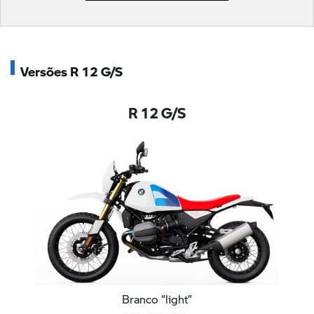
Versões R 12 G/S
R 12 G/S
Branco “light”