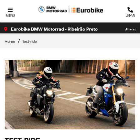
MENU
LIGAR
Eurobike BMW Motorrad - Ribeirão Preto
Alterar
Home
Test-ride
TEST-RIDE