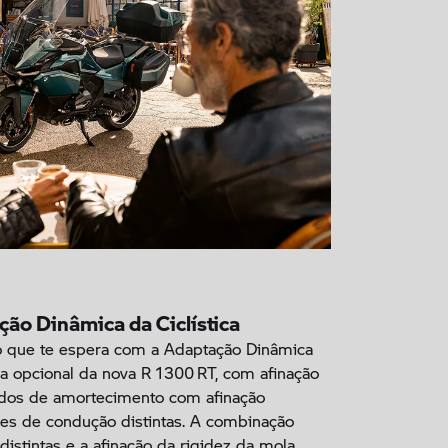
ção Dinâmica da Ciclística
 que te espera com a Adaptação Dinâmica
tica opcional da nova R 1300 RT, com afinação
odos de amortecimento com afinação
es de condução distintas. A combinação
stintas e a afinação da rigidez da mola,