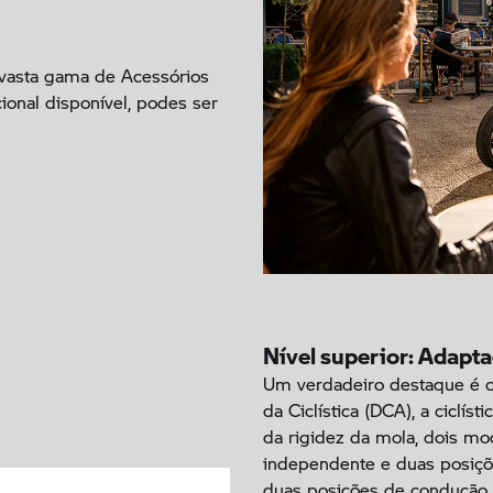
 vasta gama de Acessórios
onal disponível, podes ser
Nível superior: Adapta
Um verdadeiro destaque é o
da Ciclística (DCA), a ciclís
da rigidez da mola, dois m
independente e duas posiçõ
duas posições de condução di