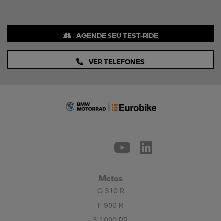
AGENDE SEU TEST-RIDE
VER TELEFONES
Motos
G 310 R
F 900 R
S 1000 RR