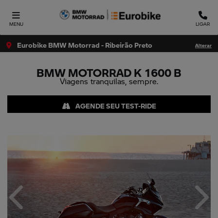
MENU
LIGAR
Eurobike BMW Motorrad - Ribeirão Preto
Alterar
BMW MOTORRAD
K 1600 B
Viagens tranquilas, sempre.
AGENDE SEU TEST-RIDE
Anterior
Próx