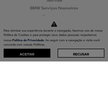
BMW Serviços financeiros
Financiamento
Consórcio
Seguro
Para otimizar sua experiência durante a navegação, fazemos uso de nossa
Política de Cookies e para proteger seus dados pessoais respeitamos
Pós-vendas
Política de Privacidade
nossa
. Ao seguir com a navegação e visita você
Agendar serviços
concorda com nossas Políticas.
Motorrad Assistência 24H
ACEITAR
RECUSAR
Peças e Acessórios
Recall
Loja on-line
Fale conosco
Quem somos
Contato
Trabalhe conosco