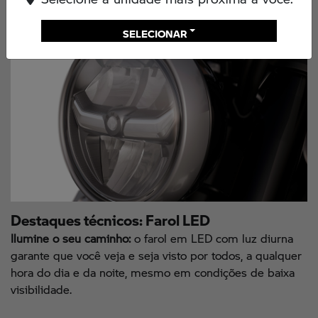
SELECIONAR
Destaques técnicos: Farol LED
Ilumine o seu caminho:
o farol em LED com luz diurna
garante que você veja e seja visto por todos, a qualquer
hora do dia e da noite, mesmo em condições de baixa
visibilidade.