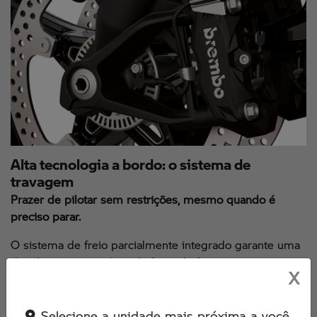
Alta tecnologia a bordo: o sistema de
travagem
Prazer de pilotar sem restrições, mesmo quando é
preciso parar.
O sistema de freio parcialmente integrado garante uma
distribuição automática da força de frenagem, com
X
adaptação dinâmica.
Selecione a unidade mais próxima a você.