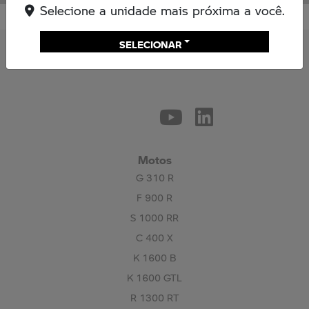
Selecione a unidade mais próxima a você.
SELECIONAR
Motos
G 310 R
F 900 R
S 1000 RR
C 400 X
K 1600 B
K 1600 GTL
R 1300 RT