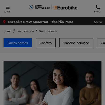
MENU
LIGAR
Eurobike BMW Motorrad - Ribeirão Preto
Alterar
Home
Fale conosco
Quem somos
Quem somos
Contato
Trabalhe conosco
Ca