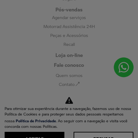
Pós-vendas
Agendar serviços
Motorrad Assistência 24H
Peças e Acessórios
Recall
Loja on-line
Fale conosco
Quem somos
Contato
Trabalhe conosco
Política de privacidade
Para otimizar sua experiência durante a navegação, fazemos uso de nossa
Política de Cookies e para proteger seus dados pessoais respeitamos
No trânsito, enxergar o outro salva vidas.
Política de Privacidade
nossa
. Ao seguir com a navegação e visita você
concorda com nossas Políticas.
ACEITAR
RECUSAR