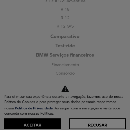
R 1300 GS Adventure
R 18
R 12
R 12 G/S
Comparativo
Test-ride
BMW Serviços financeiros
Financiamento
Consórcio
Seguro
Pós-vendas
Para otimizar sua experiência durante a navegação, fazemos uso de nossa
Agendar serviços
Política de Cookies e para proteger seus dados pessoais respeitamos
Política de Privacidade
Motorrad Assistência 24H
nossa
. Ao seguir com a navegação e visita você
concorda com nossas Políticas.
Peças e Acessórios
ACEITAR
RECUSAR
Recall