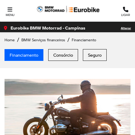
MENU
LIGAR
Eurobike BMW Motorrad - Campinas
Alterar
Home
BMW Serviços financeiros
Financiamento
Financiamento
Consórcio
Seguro