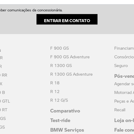
ber comunicações da concessionária.
ENTRAR EM CONTATO
s
F 900 GS
Financiam
F 900 GS Adventure
Consórcio
 R
R 1300 GS
Seguro
R
Pós-ven
R 1300 GS Adventure
0 RR
R 18
 X
Agendar s
R 12
0 B
Motorrad 
R 12 G/S
0 GTL
Peças e A
Comparativo
0 RT
Recall
Test-ride
Loja on-
 GS
BMW Serviços
Fale con
 GS