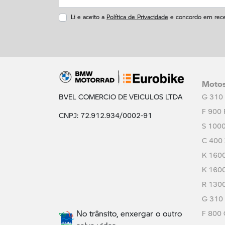
Li e aceito a
Política de Privacidade
e concordo em rece
Moto
BVEL COMERCIO DE VEICULOS LTDA
G 310
F 900 
CNPJ: 72.912.934/0002-91
S 100
C 400
K 160
K 160
R 130
G 310
No trânsito, enxergar o outro
F 800