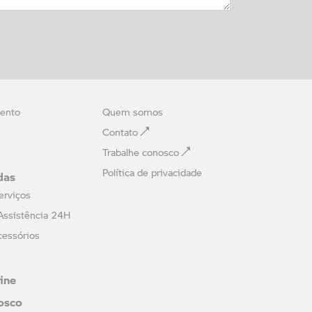
ento
Quem somos
Contato
Trabalhe conosco
das
Política de privacidade
erviços
Assistência 24H
cessórios
line
osco