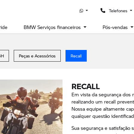
Telefones
ride
BMW Serviços financeiros
Pós-vendas
4H
Peças e Acessórios
Recall
RECALL
Em vista da segurança dos 
realizando um recall preven
Nossa equipe altamente capa
qualquer questão identificad
Sua segurança e satisfação 