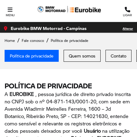
MENU
LIGAR
Eurobike BMW Motorrad - Campinas
Alterar
Home
Fale conosco
Política de privacidade
Política de privacidade
Quem somos
Contato
POLÍTICA DE PRIVACIDADE
A
EUROBIKE
, pessoa jurídica de direito privado inscrita
no CNPJ sob o nº 04-871-143/0001-20, com sede em
Avenida Wladimir Meirelles Ferreira, 1600 – Jd
Botanico, Ribeirão Preto, SP - CEP: 14021630, entende
como sensível e relevante os registros eletrônicos e
dados pessoais deixados por você
Usuário
na utilização