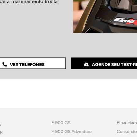
de armazenamento frontal
VER TELEFONES
AGENDE SEU TEST-R
s
F 900 GS
Financiam
F 900 GS Adventure
Consórcio
 R