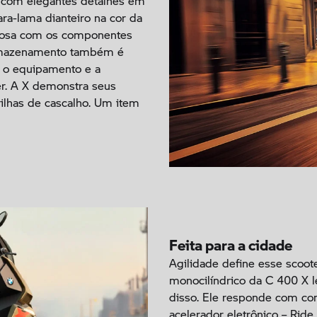
l com elegantes detalhes em
ra-lama dianteiro na cor da
niosa com os componentes
armazenamento também é
, o equipamento e a
r. A X demonstra seus
ilhas de cascalho. Um item
Feita para a cidade
Agilidade define esse scoot
monocilíndrico da C 400 X 
disso. Ele responde com c
acelerador eletrônico – Rid