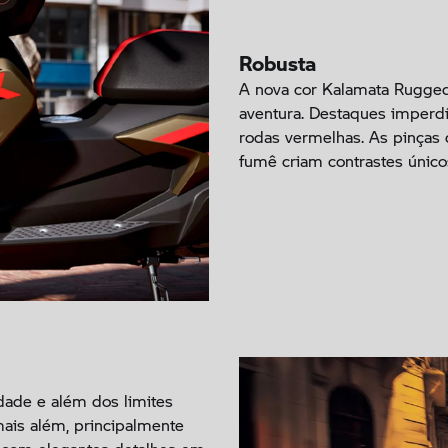
Robusta
A nova cor Kalamata Rugged
aventura. Destaques imperdí
rodas vermelhas. As pinças d
fumê criam contrastes único
dade e além dos limites
mais além, principalmente