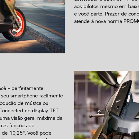
aos pilotos mesmo em baixa
e você parte. Prazer de con
atende à nova norma PROM
ocê – perfeitamente
e seu smartphone facilmente
produção de música ou
Connected no display TFT
e uma visão geral máxima da
tras funções de
T de 10,25". Você pode