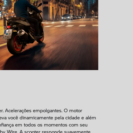
er. Acelerações empolgantes. O motor
leva você dinamicamente pela cidade e além
onfiança em todos os momentos com seu
e by Wire. A scooter responde suavemente